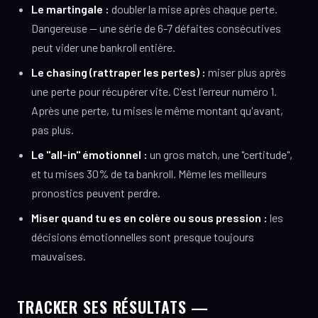
Le martingale :
doubler la mise après chaque perte.
Dangereuse — une série de 6-7 défaites consécutives
peut vider une bankroll entière.
Le chasing (rattraper les pertes) :
miser plus après
une perte pour récupérer vite. C'est l'erreur numéro 1.
Après une perte, tu mises le même montant qu'avant,
pas plus.
Le "all-in" émotionnel :
un gros match, une "certitude",
et tu mises 30% de ta bankroll. Même les meilleurs
pronostics peuvent perdre.
Miser quand tu es en colère ou sous pression :
les
décisions émotionnelles sont presque toujours
mauvaises.
TRACKER SES RÉSULTATS —