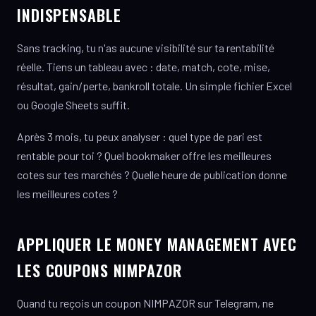
INDISPENSABLE
Sans tracking, tu n'as aucune visibilité sur ta rentabilité
réelle. Tiens un tableau avec : date, match, cote, mise,
résultat, gain/perte, bankroll totale. Un simple fichier Excel
ou Google Sheets suffit.
Après 3 mois, tu peux analyser : quel type de pari est
rentable pour toi ? Quel bookmaker offre les meilleures
cotes sur tes marchés ? Quelle heure de publication donne
les meilleures cotes ?
APPLIQUER LE MONEY MANAGEMENT AVEC
LES COUPONS NIMPAZOR
Quand tu reçois un coupon NIMPAZOR sur Telegram, ne