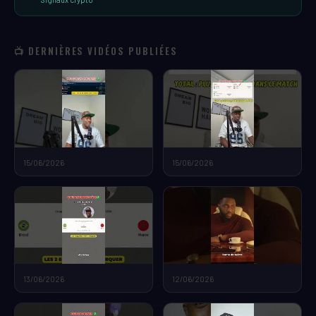
📺 DERNIÈRES VIDÉOS PUBLIÉES
15/06/2026
15/06/2026
13/06/2026
12/06/2026