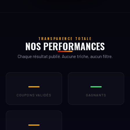
TRANSPARENCE TOTALE
NOS PERFORMANCES
Chaque résultat publié. Aucune triche, aucun filtre.
—
—
COUPONS VALIDÉS
GAGNANTS
—