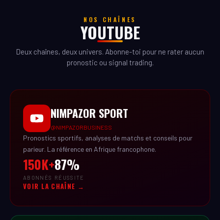
NOS CHAÎNES
YOUTUBE
Deux chaînes, deux univers. Abonne-toi pour ne rater aucun
pronostic ou signal trading.
NIMPAZOR SPORT
@NIMPAZORBUSINESS
Pronostics sportifs, analyses de matchs et conseils pour
parieur. La référence en Afrique francophone.
150K+
87%
ABONNÉS
RÉUSSITE
VOIR LA CHAÎNE →