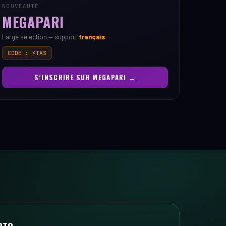
NOUVEAUTÉ
MEGAPARI
Large sélection — support
français
CODE : 4TAS
S’INSCRIRE SUR
MEGAPARI →