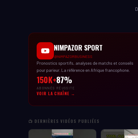
D
NIMPAZOR SPORT
@NIMPAZORBUSINESS
Pronostics sportifs, analyses de matchs et conseils
pour parieur. La référence en Afrique francophone.
150K+
87%
ABONNÉS
RÉUSSITE
VOIR LA CHAÎNE →
📺 DERNIÈRES VIDÉOS PUBLIÉES