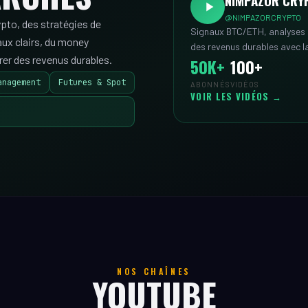
NIMPAZOR CRY
@NIMPAZORCRYPTO
pto, des stratégies de
Signaux BTC/ETH, analyses
aux clairs, du money
des revenus durables avec l
r des revenus durables.
50K+
100+
anagement
Futures & Spot
ABONNÉS
VIDÉOS
VOIR LES VIDÉOS →
NOS CHAÎNES
YOUTUBE