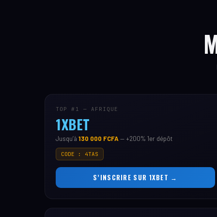
M
TOP #1 — AFRIQUE
1XBET
Jusqu’à
130 000 FCFA
— +200% 1er dépôt
CODE : 4TAS
S’INSCRIRE SUR
1XBET →