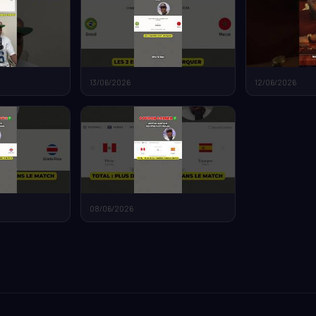
13/06/2026
12/06/2026
08/06/2026