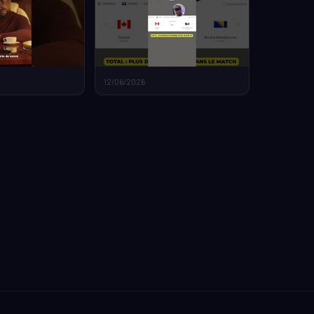
12/06/2026