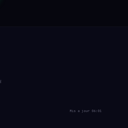
i
Mis a jour 06:01