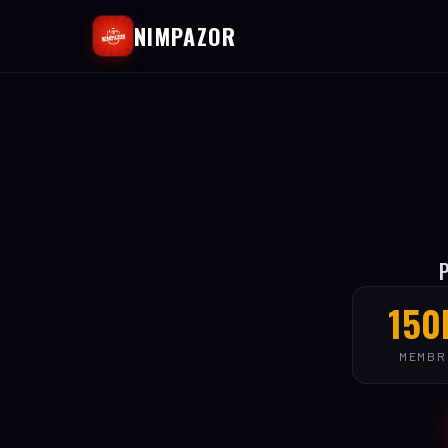
NIMPAZOR
150
MEMBR