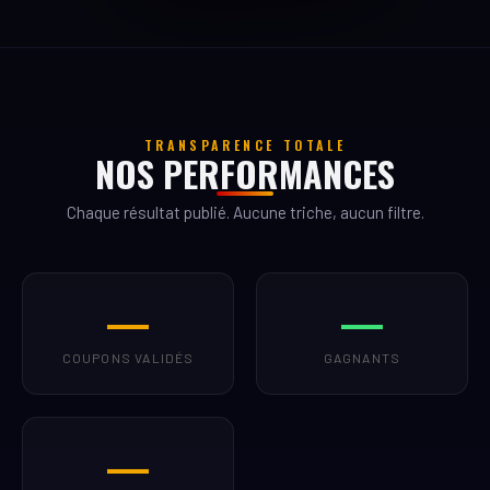
TRANSPARENCE TOTALE
NOS PERFORMANCES
Chaque résultat publié. Aucune triche, aucun filtre.
—
—
COUPONS VALIDÉS
GAGNANTS
—