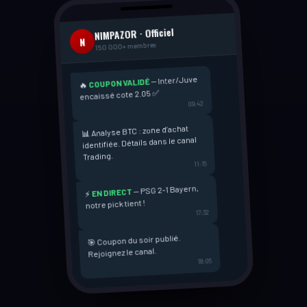
NIMPAZOR · Officiel
N
150 000+ membres
— Inter/Juve
COUPON VALIDÉ
🔥
encaissé cote 2.05 ✅
09:42
📊 Analyse BTC : zone d’achat
identifiée. Détails dans le canal
Trading.
11:15
— PSG 2-1 Bayern,
EN DIRECT
⚡
notre pick tient !
17:32
🎯 Coupon du soir publié.
Rejoignez le canal.
18:05