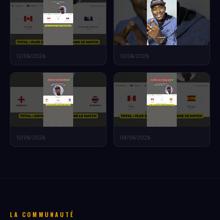
12/06/2026
12/06/2026
10/06/2026
08/06/2026
LA COMMUNAUTÉ