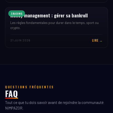
Money management : gérer sa bankroll
TRADING
Les règles fondamentales pour durer dans le temps, sport ou
crypto.
LIRE →
21 JUIN 2026
QUESTIONS FRÉQUENTES
FAQ
Tout ce que tu dois savoir avant de rejoindre la communauté
NIMPAZOR.