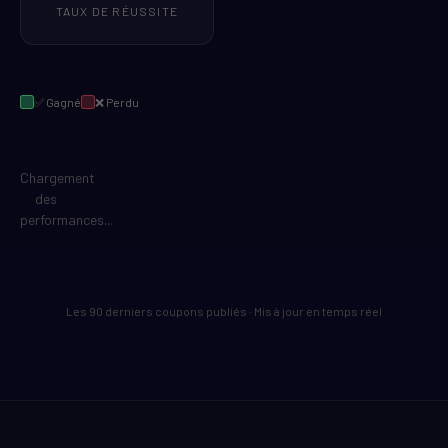
TAUX DE RÉUSSITE
✅ Gagné
❌ Perdu
Chargement
des
performances...
Les 90 derniers coupons publiés · Mis à jour en temps réel