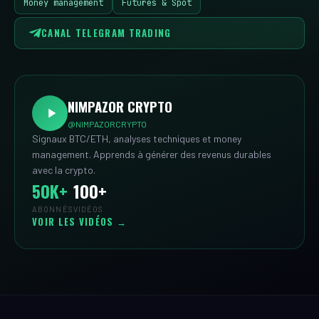
Money management
Futures & Spot
CANAL TELEGRAM TRADING
NIMPAZOR CRYPTO
@NIMPAZORCRYPTO
Signaux BTC/ETH, analyses techniques et money
management. Apprends à générer des revenus durables
avec la crypto.
50K+
100+
ABONNÉS
VIDÉOS
VOIR LES VIDÉOS →