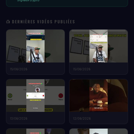
📺 DERNIÈRES VIDÉOS PUBLIÉES
15/06/2026
15/06/2026
13/06/2026
12/06/2026