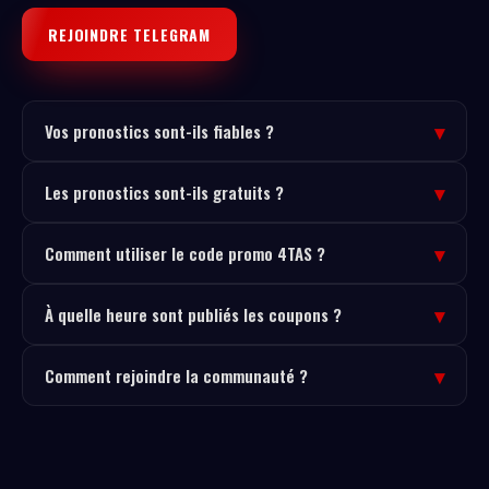
REJOINDRE TELEGRAM
▾
Vos pronostics sont-ils fiables ?
NIMPAZOR affiche un taux de réussite de 87% sur les 12
▾
Les pronostics sont-ils gratuits ?
derniers mois. Toutes nos performances sont publiées en
toute transparence sur le canal Telegram et vérifiables en
Oui, tous nos pronostics sportifs sont publiés gratuitement
temps réel sur ce site.
▾
Comment utiliser le code promo 4TAS ?
sur le canal Telegram et la chaîne WhatsApp. Rejoins la
communauté et reçois les coupons du jour directement sur
À l'inscription sur l'un de nos bookmakers partenaires
ton téléphone.
▾
À quelle heure sont publiés les coupons ?
(1XBET, 1WIN, MELBET, BETANDYOU, 888STARZ ou
MEGAPARI), entre le code
4TAS
dans le champ "Code
Le coupon du matin est publié avant 10h (heure de Yaoundé).
promo" pour débloquer le bonus de bienvenue maximum.
▾
Comment rejoindre la communauté ?
Le coupon nuit est publié avant 21h. Les coupons EN DIRECT
sont publiés à tout moment selon les matchs du jour. Active
Clique sur "Rejoindre Telegram" ou "WhatsApp" sur cette
les notifications Telegram pour ne rien rater.
page. L'accès est immédiat et 100% gratuit. La
communauté NIMPAZOR compte plus de 150 000 membres