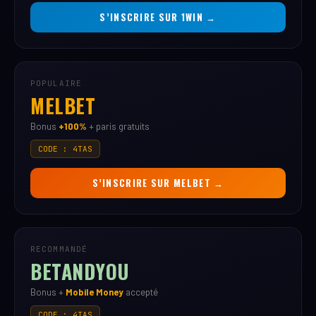
S’INSCRIRE SUR
1WIN →
POPULAIRE
MELBET
Bonus
+100%
+ paris gratuits
CODE : 4TAS
S’INSCRIRE SUR
MELBET →
RECOMMANDÉ
BETANDYOU
Bonus +
Mobile Money
accepté
CODE : 4TAS