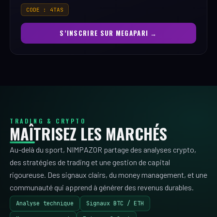
CODE : 4TAS
S’INSCRIRE SUR
MEGAPARI →
TRADING & CRYPTO
MAÎTRISEZ LES MARCHÉS
Au-delà du sport, NIMPAZOR partage des analyses crypto,
des stratégies de trading et une gestion de capital
rigoureuse. Des signaux clairs, du money management, et une
communauté qui apprend à générer des revenus durables.
Analyse technique
Signaux BTC / ETH