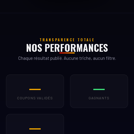
TRANSPARENCE TOTALE
NOS PERFORMANCES
Chaque résultat publié. Aucune triche, aucun filtre.
—
—
COUPONS VALIDÉS
GAGNANTS
—