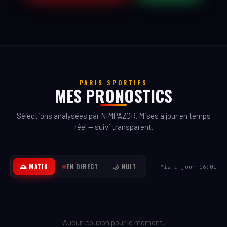
PARIS SPORTIFS
MES PRONOSTICS
Sélections analysées par NIMPAZOR. Mises à jour en temps
réel — suivi transparent.
🌅 MATIN
EN DIRECT
🌙 NUIT
Mis a jour 06:01
Aucun coupon pour le moment.