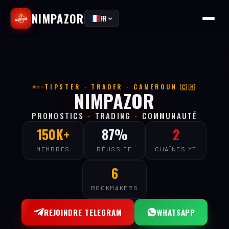
NIMPAZOR
FR
TIPSTER · TRADER · CAMEROUN 🇨🇲
NIMPAZOR
PRONOSTICS
·
TRADING
·
COMMUNAUTÉ
150K+
87%
2
MEMBRES
RÉUSSITE
CHAÎNES YT
6
BOOKMAKERS
REJOINDRE TELEGRAM
WHATSAPP