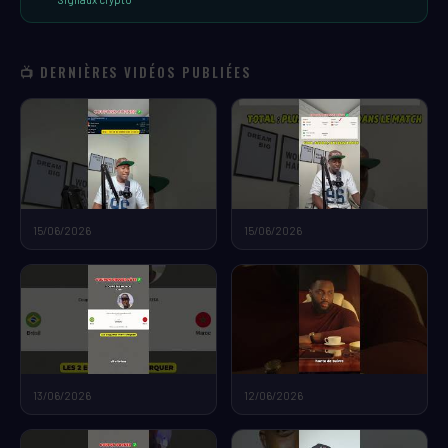
📺 DERNIÈRES VIDÉOS PUBLIÉES
15/06/2026
15/06/2026
13/06/2026
12/06/2026