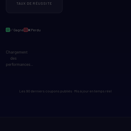
TAUX DE RÉUSSITE
✅ Gagné
❌ Perdu
Chargement
des
performances...
Les 90 derniers coupons publiés · Mis à jour en temps réel