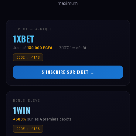
maximum.
TOP #1 — AFRIQUE
1XBET
Jusqu’à
130 000 FCFA
— +200% 1er dépôt
CODE : 4TAS
S’INSCRIRE SUR
1XBET →
BONUS ÉLEVÉ
1WIN
+500%
sur les 4 premiers dépôts
CODE : 4TAS