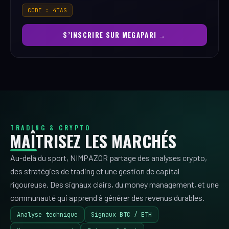
CODE : 4TAS
S’INSCRIRE SUR
MEGAPARI →
TRADING & CRYPTO
MAÎTRISEZ LES MARCHÉS
Au-delà du sport, NIMPAZOR partage des analyses crypto,
des stratégies de trading et une gestion de capital
rigoureuse. Des signaux clairs, du money management, et une
communauté qui apprend à générer des revenus durables.
Analyse technique
Signaux BTC / ETH