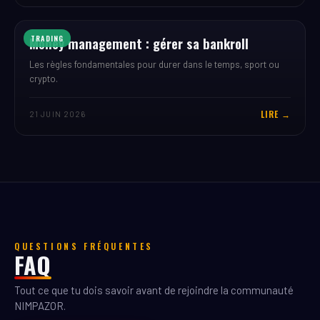
Money management : gérer sa bankroll
TRADING
Les règles fondamentales pour durer dans le temps, sport ou
crypto.
LIRE →
21 JUIN 2026
QUESTIONS FRÉQUENTES
FAQ
Tout ce que tu dois savoir avant de rejoindre la communauté
NIMPAZOR.