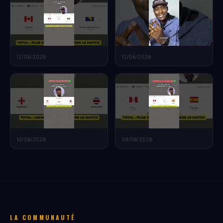
12/06/2026
12/06/2026
10/06/2026
08/06/2026
LA COMMUNAUTÉ