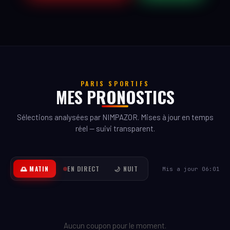
PARIS SPORTIFS
MES PRONOSTICS
Sélections analysées par NIMPAZOR. Mises à jour en temps
réel — suivi transparent.
🌅 MATIN
EN DIRECT
🌙 NUIT
Mis a jour 06:01
Aucun coupon pour le moment.