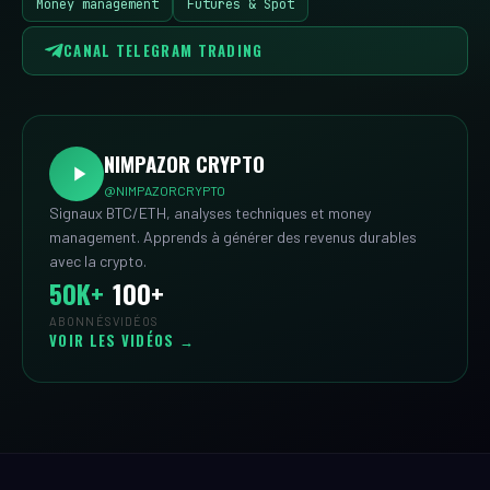
Money management
Futures & Spot
CANAL TELEGRAM TRADING
NIMPAZOR CRYPTO
@NIMPAZORCRYPTO
Signaux BTC/ETH, analyses techniques et money
management. Apprends à générer des revenus durables
avec la crypto.
50K+
100+
ABONNÉS
VIDÉOS
VOIR LES VIDÉOS →