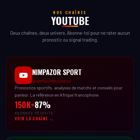
NOS CHAÎNES
YOUTUBE
Deux chaînes, deux univers. Abonne-toi pour ne rater aucun
pronostic ou signal trading.
NIMPAZOR SPORT
@NIMPAZORBUSINESS
Pronostics sportifs, analyses de matchs et conseils pour
parieur. La référence en Afrique francophone.
150K+
87%
ABONNÉS
RÉUSSITE
VOIR LA CHAÎNE →