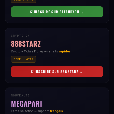
S’INSCRIRE SUR
BETANDYOU →
CRYPTO OK
888STARZ
Crypto + Mobile Money — retraits
rapides
CODE : 4TAS
S’INSCRIRE SUR
888STARZ →
NOUVEAUTÉ
MEGAPARI
Large sélection — support
français