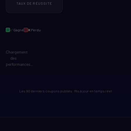
TAUX DE RÉUSSITE
✅ Gagné
❌ Perdu
Chargement
des
performances...
Les 90 derniers coupons publiés · Mis à jour en temps réel