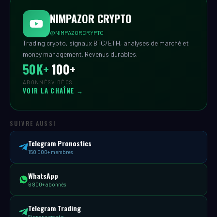
NIMPAZOR CRYPTO
@NIMPAZORCRYPTO
Trading crypto, signaux BTC/ETH, analyses de marché et
money management. Revenus durables.
50K+
100+
ABONNÉS
VIDÉOS
VOIR LA CHAÎNE →
SUIVRE AUSSI
Telegram Pronostics
150 000+ membres
WhatsApp
6 800+ abonnés
Telegram Trading
Signaux crypto