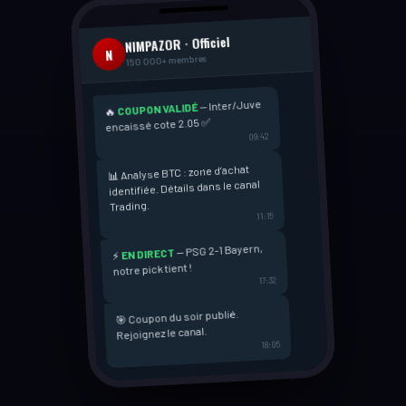
NIMPAZOR · Officiel
N
150 000+ membres
— Inter/Juve
COUPON VALIDÉ
🔥
encaissé cote 2.05 ✅
09:42
📊 Analyse BTC : zone d’achat
identifiée. Détails dans le canal
Trading.
11:15
— PSG 2-1 Bayern,
EN DIRECT
⚡
notre pick tient !
17:32
🎯 Coupon du soir publié.
Rejoignez le canal.
18:05