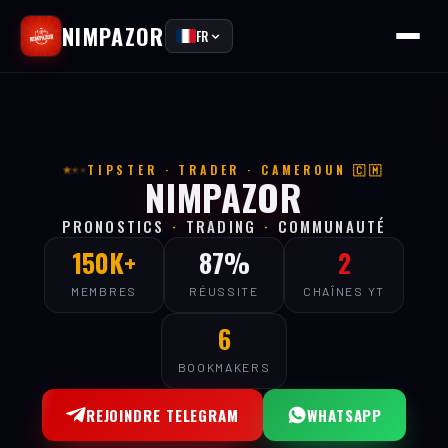
NIMPAZOR
FR
TIPSTER · TRADER · CAMEROUN 🇨🇲
NIMPAZOR
PRONOSTICS
·
TRADING
·
COMMUNAUTÉ
150K+
87%
2
MEMBRES
RÉUSSITE
CHAÎNES YT
6
BOOKMAKERS
REJOINDRE TELEGRAM
WHATSAPP