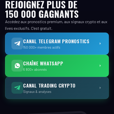
REJOIGNEZ PLUS DE
150 000 GAGNANTS
Accédez aux pronostics premium, aux signaux crypto et aux
lives exclusifs. C’est gratuit.
CANAL TELEGRAM PRONOSTICS
150 000+ membres actifs
CHAÎNE WHATSAPP
6 800+ abonnés
CANAL TRADING CRYPTO
Signaux & analyses