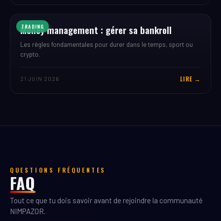
Money management : gérer sa bankroll
TRADING
Les règles fondamentales pour durer dans le temps, sport ou
crypto.
LIRE →
21 JUIN 2026
QUESTIONS FRÉQUENTES
FAQ
Tout ce que tu dois savoir avant de rejoindre la communauté
NIMPAZOR.