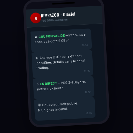
NIMPAZOR · Officiel
N
150 000+ membres
— Inter/Juve
COUPON VALIDÉ
🔥
encaissé cote 2.05 ✅
09:42
📊 Analyse BTC : zone d’achat
identifiée. Détails dans le canal
Trading.
11:15
— PSG 2-1 Bayern,
EN DIRECT
⚡
notre pick tient !
17:32
🎯 Coupon du soir publié.
Rejoignez le canal.
18:05