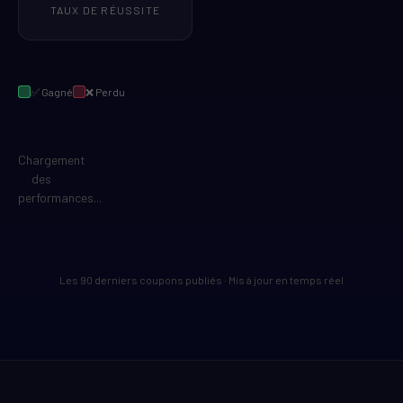
TAUX DE RÉUSSITE
✅ Gagné
❌ Perdu
Chargement
des
performances...
Les 90 derniers coupons publiés · Mis à jour en temps réel