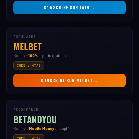
S’INSCRIRE SUR
1WIN →
POPULAIRE
MELBET
Bonus
+100%
+ paris gratuits
CODE : 4TAS
S’INSCRIRE SUR
MELBET →
RECOMMANDÉ
BETANDYOU
Bonus +
Mobile Money
accepté
CODE : 4TAS