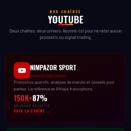
NOS CHAÎNES
YOUTUBE
Deux chaînes, deux univers. Abonne-toi pour ne rater aucun
pronostic ou signal trading.
NIMPAZOR SPORT
@NIMPAZORBUSINESS
Pronostics sportifs, analyses de matchs et conseils pour
parieur. La référence en Afrique francophone.
150K+
87%
ABONNÉS
RÉUSSITE
VOIR LA CHAÎNE →