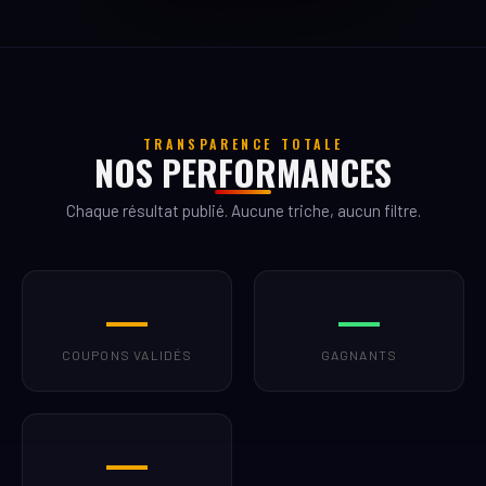
TRANSPARENCE TOTALE
NOS PERFORMANCES
Chaque résultat publié. Aucune triche, aucun filtre.
—
—
COUPONS VALIDÉS
GAGNANTS
—