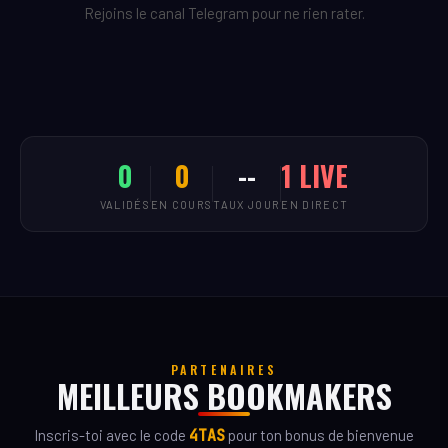
Rejoins le canal Telegram pour ne rien rater.
0
0
--
1 LIVE
VALIDÉS
EN COURS
TAUX JOUR
EN DIRECT
PARTENAIRES
MEILLEURS BOOKMAKERS
Inscris-toi avec le code
4TAS
pour ton bonus de bienvenue