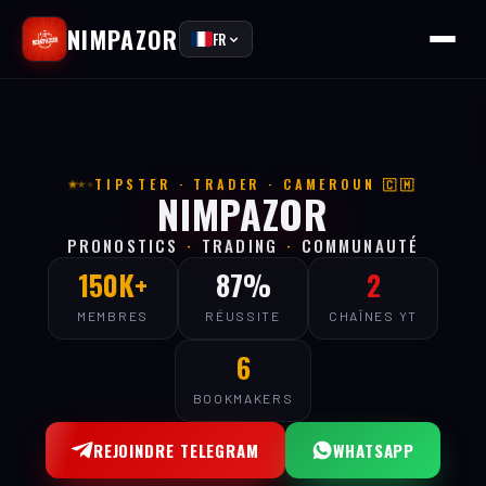
NIMPAZOR
FR
TIPSTER · TRADER · CAMEROUN 🇨🇲
NIMPAZOR
PRONOSTICS
·
TRADING
·
COMMUNAUTÉ
150K+
87%
2
MEMBRES
RÉUSSITE
CHAÎNES YT
6
BOOKMAKERS
REJOINDRE TELEGRAM
WHATSAPP