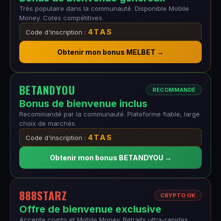
Très populaire dans la communauté. Disponible Mobile
Money. Cotes compétitives.
4TAS
Code d'inscription :
Obtenir mon bonus MELBET →
BETANDYOU
RECOMMANDÉ
Bonus de bienvenue inclus
Recommandé par la communauté. Plateforme fiable, large
choix de marchés.
4TAS
Code d'inscription :
Obtenir mon bonus BETANDYOU →
888STARZ
CRYPTO OK
Offre de bienvenue exclusive
Accepte crypto et Mobile Money. Retraits ultra-rapides,