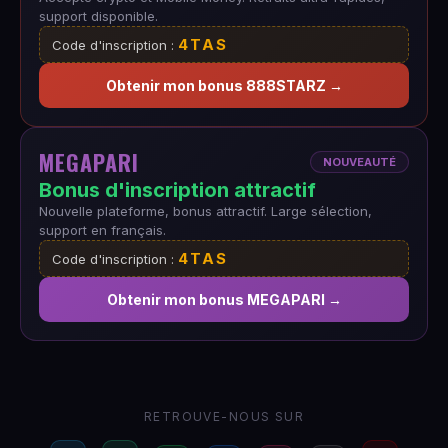
support disponible.
4TAS
Code d'inscription :
Obtenir mon bonus 888STARZ →
MEGAPARI
NOUVEAUTÉ
Bonus d'inscription attractif
Nouvelle plateforme, bonus attractif. Large sélection,
support en français.
4TAS
Code d'inscription :
Obtenir mon bonus MEGAPARI →
RETROUVE-NOUS SUR