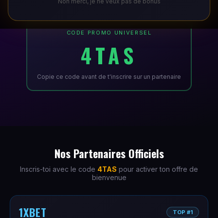
Non merci, je ne veux pas de bonus
CODE PROMO UNIVERSEL
4TAS
Copie ce code avant de t'inscrire sur un partenaire
Nos Partenaires Officiels
Inscris-toi avec le code
4TAS
pour activer ton offre de
bienvenue
1XBET
TOP #1