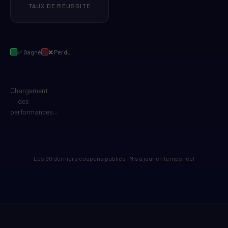
TAUX DE RÉUSSITE
✅ Gagné
❌ Perdu
Chargement
des
performances...
Les 90 derniers coupons publiés · Mis à jour en temps réel