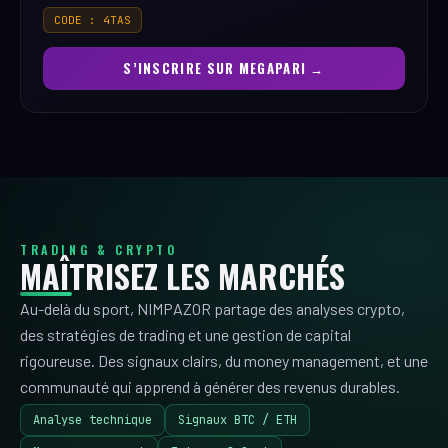
CODE : 4TAS
S’INSCRIRE SUR
MEGAPARI →
TRADING & CRYPTO
MAÎTRISEZ LES MARCHÉS
Au-delà du sport, NIMPAZOR partage des analyses crypto,
des stratégies de trading et une gestion de capital
rigoureuse. Des signaux clairs, du money management, et une
communauté qui apprend à générer des revenus durables.
Analyse technique
Signaux BTC / ETH