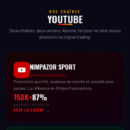
NOS CHAÎNES
YOUTUBE
Deux chaînes, deux univers. Abonne-toi pour ne rater aucun
pronostic ou signal trading.
NIMPAZOR SPORT
@NIMPAZORBUSINESS
Pronostics sportifs, analyses de matchs et conseils pour
parieur. La référence en Afrique francophone.
150K+
87%
ABONNÉS
RÉUSSITE
VOIR LA CHAÎNE →