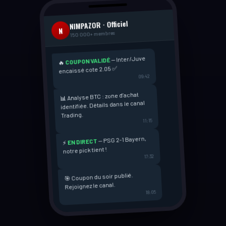
NIMPAZOR · Officiel
N
150 000+ membres
— Inter/Juve
COUPON VALIDÉ
🔥
encaissé cote 2.05 ✅
09:42
📊 Analyse BTC : zone d’achat
identifiée. Détails dans le canal
Trading.
11:15
— PSG 2-1 Bayern,
EN DIRECT
⚡
notre pick tient !
17:32
🎯 Coupon du soir publié.
Rejoignez le canal.
18:05