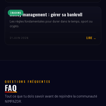
Money management : gérer sa bankroll
TRADING
Les règles fondamentales pour durer dans le temps, sport ou
crypto.
LIRE →
21 JUIN 2026
QUESTIONS FRÉQUENTES
FAQ
Tout ce que tu dois savoir avant de rejoindre la communauté
NIMPAZOR.