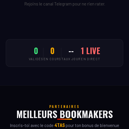
Rejoins le canal Telegram pour ne rien rater.
0
0
--
1 LIVE
VALIDÉS
EN COURS
TAUX JOUR
EN DIRECT
PARTENAIRES
MEILLEURS BOOKMAKERS
Inscris-toi avec le code
4TAS
pour ton bonus de bienvenue