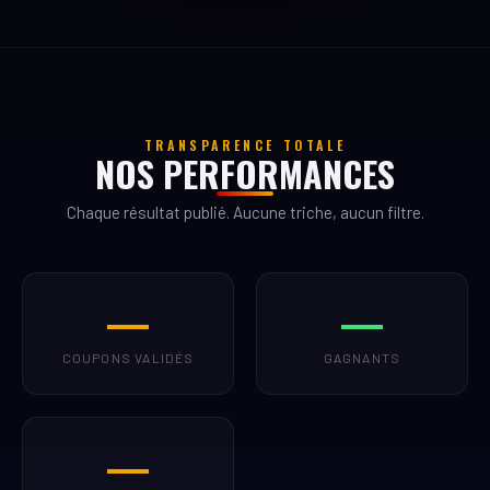
TRANSPARENCE TOTALE
NOS PERFORMANCES
Chaque résultat publié. Aucune triche, aucun filtre.
—
—
COUPONS VALIDÉS
GAGNANTS
—