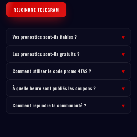
REJOINDRE TELEGRAM
▾
Vos pronostics sont-ils fiables ?
NIMPAZOR affiche un taux de réussite de 87% sur les 12
▾
Les pronostics sont-ils gratuits ?
derniers mois. Toutes nos performances sont publiées en
toute transparence sur le canal Telegram et vérifiables en
Oui, tous nos pronostics sportifs sont publiés gratuitement
temps réel sur ce site.
▾
Comment utiliser le code promo 4TAS ?
sur le canal Telegram et la chaîne WhatsApp. Rejoins la
communauté et reçois les coupons du jour directement sur
À l'inscription sur l'un de nos bookmakers partenaires
ton téléphone.
▾
À quelle heure sont publiés les coupons ?
(1XBET, 1WIN, MELBET, BETANDYOU, 888STARZ ou
MEGAPARI), entre le code
4TAS
dans le champ "Code
Le coupon du matin est publié avant 10h (heure de Yaoundé).
promo" pour débloquer le bonus de bienvenue maximum.
▾
Comment rejoindre la communauté ?
Le coupon nuit est publié avant 21h. Les coupons EN DIRECT
sont publiés à tout moment selon les matchs du jour. Active
Clique sur "Rejoindre Telegram" ou "WhatsApp" sur cette
les notifications Telegram pour ne rien rater.
page. L'accès est immédiat et 100% gratuit. La
communauté NIMPAZOR compte plus de 150 000 membres