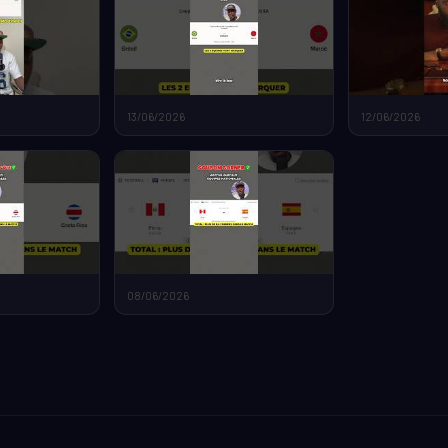
13/06/2026
12/06/2026
08/06/2026