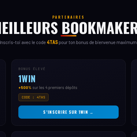
PARTENAIRES
EILLEURS BOOKMAKE
Inscris-toi avec le code
4TAS
pour ton bonus de bienvenue maximum
BONUS ÉLEVÉ
1WIN
+500%
sur les 4 premiers dépôts
CODE : 4TAS
S’INSCRIRE SUR
1WIN →