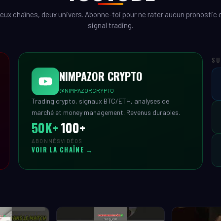
eux chaînes, deux univers. Abonne-toi pour ne rater aucun pronostic 
signal trading.
SU
NIMPAZOR CRYPTO
@NIMPAZORCRYPTO
Trading crypto, signaux BTC/ETH, analyses de
marché et money management. Revenus durables.
50K+
100+
ABONNÉS
VIDÉOS
VOIR LA CHAÎNE →