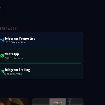
ou
IVRE AUSSI
Telegram Pronostics
150 000+ membres
WhatsApp
6 800+ abonnés
Telegram Trading
Signaux crypto