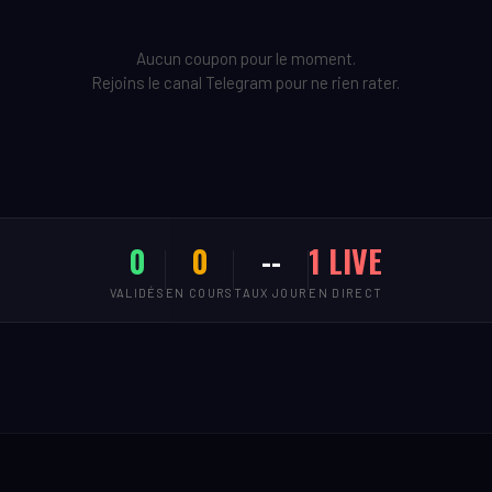
Aucun coupon pour le moment.
Rejoins le canal Telegram pour ne rien rater.
0
0
--
1 LIVE
VALIDÉS
EN COURS
TAUX JOUR
EN DIRECT