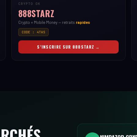
CRYPTO OK
888STARZ
Crypto + Mobile Money — retraits
rapides
CODE : 4TAS
S’INSCRIRE SUR
888STARZ →
ARCHÉS