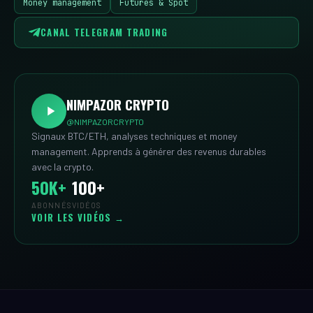
Money management
Futures & Spot
CANAL TELEGRAM TRADING
NIMPAZOR CRYPTO
@NIMPAZORCRYPTO
Signaux BTC/ETH, analyses techniques et money
management. Apprends à générer des revenus durables
avec la crypto.
50K+
100+
ABONNÉS
VIDÉOS
VOIR LES VIDÉOS →