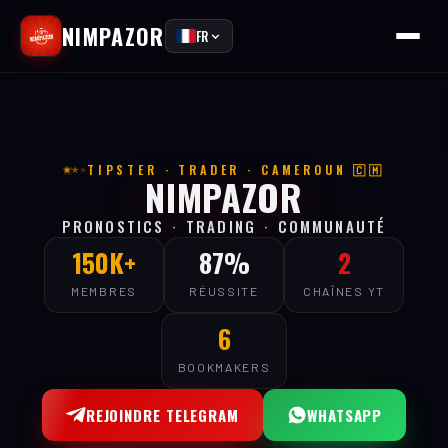
NIMPAZOR
FR
TIPSTER · TRADER · CAMEROUN 🇨🇲
NIMPAZOR
PRONOSTICS
·
TRADING
·
COMMUNAUTÉ
150K+
87%
2
MEMBRES
RÉUSSITE
CHAÎNES YT
6
BOOKMAKERS
REJOINDRE TELEGRAM
WHATSAPP