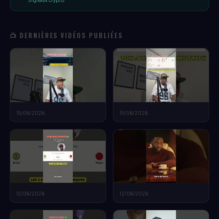
📺 DERNIÈRES VIDÉOS PUBLIÉES
15/06/2026
15/06/2026
13/06/2026
12/06/2026