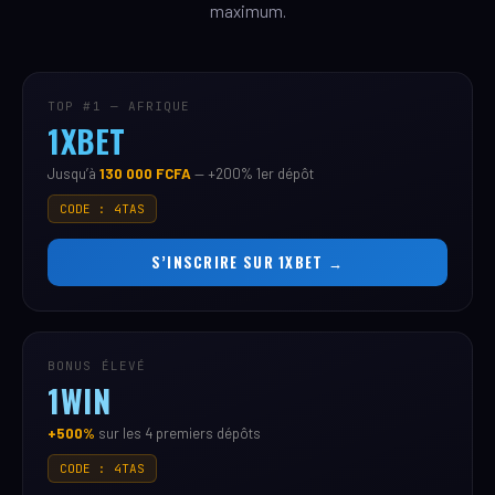
maximum.
TOP #1 — AFRIQUE
1XBET
Jusqu’à
130 000 FCFA
— +200% 1er dépôt
CODE : 4TAS
S’INSCRIRE SUR
1XBET →
BONUS ÉLEVÉ
1WIN
+500%
sur les 4 premiers dépôts
CODE : 4TAS