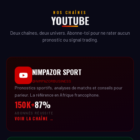
NOS CHAÎNES
YOUTUBE
Deux chaînes, deux univers. Abonne-toi pour ne rater aucun
pronostic ou signal trading.
NIMPAZOR SPORT
@NIMPAZORBUSINESS
Pronostics sportifs, analyses de matchs et conseils pour
parieur. La référence en Afrique francophone.
150K+
87%
ABONNÉS
RÉUSSITE
VOIR LA CHAÎNE →