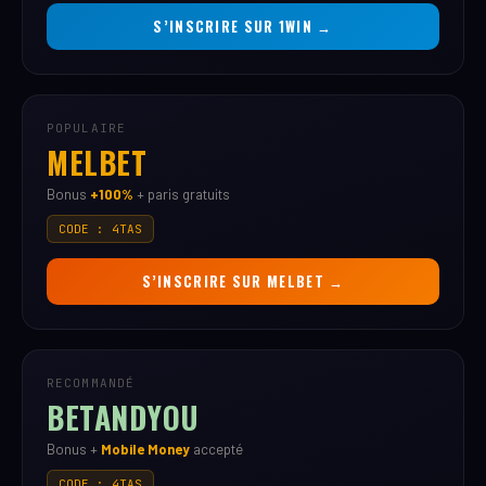
S’INSCRIRE SUR
1WIN →
POPULAIRE
MELBET
Bonus
+100%
+ paris gratuits
CODE : 4TAS
S’INSCRIRE SUR
MELBET →
RECOMMANDÉ
BETANDYOU
Bonus +
Mobile Money
accepté
CODE : 4TAS