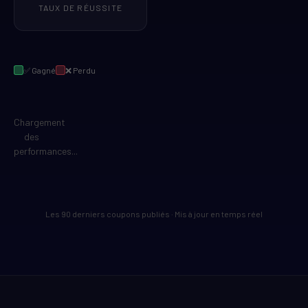
TAUX DE RÉUSSITE
✅ Gagné
❌ Perdu
Chargement
des
performances...
Les 90 derniers coupons publiés · Mis à jour en temps réel