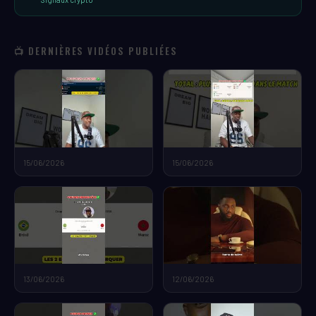
📺 DERNIÈRES VIDÉOS PUBLIÉES
15/06/2026
15/06/2026
13/06/2026
12/06/2026