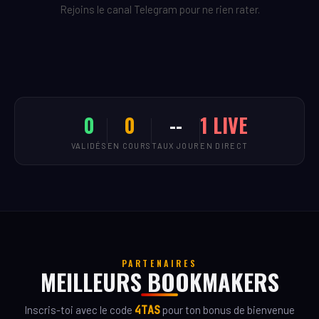
Rejoins le canal Telegram pour ne rien rater.
0
0
--
1 LIVE
VALIDÉS
EN COURS
TAUX JOUR
EN DIRECT
PARTENAIRES
MEILLEURS BOOKMAKERS
Inscris-toi avec le code
4TAS
pour ton bonus de bienvenue