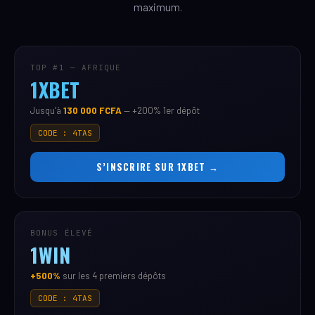
maximum.
TOP #1 — AFRIQUE
1XBET
Jusqu’à
130 000 FCFA
— +200% 1er dépôt
CODE : 4TAS
S’INSCRIRE SUR
1XBET →
BONUS ÉLEVÉ
1WIN
+500%
sur les 4 premiers dépôts
CODE : 4TAS