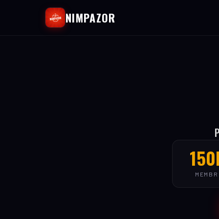
NIMPAZOR
150
MEMBR