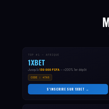
M
TOP #1 — AFRIQUE
1XBET
Jusqu’à
130 000 FCFA
— +200% 1er dépôt
CODE : 4TAS
S’INSCRIRE SUR
1XBET →