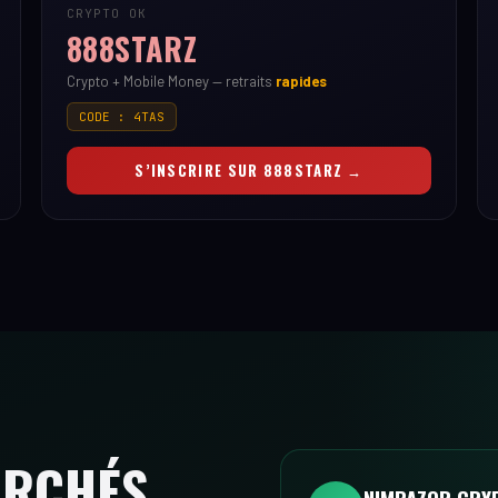
CRYPTO OK
888STARZ
Crypto + Mobile Money — retraits
rapides
CODE : 4TAS
S’INSCRIRE SUR
888STARZ →
ARCHÉS