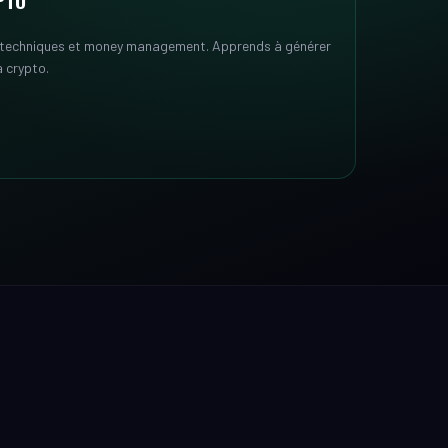
PTO
 techniques et money management. Apprends à générer
a crypto.