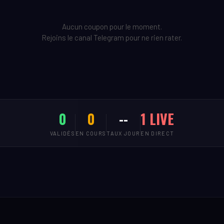
Aucun coupon pour le moment.
Rejoins le canal Telegram pour ne rien rater.
0
0
--
1 LIVE
VALIDÉS
EN COURS
TAUX JOUR
EN DIRECT