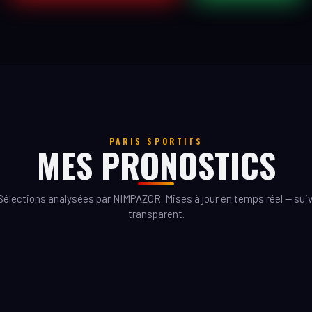
PARIS SPORTIFS
MES PRONOSTICS
Sélections analysées par NIMPAZOR. Mises à jour en temps réel — suiv
transparent.