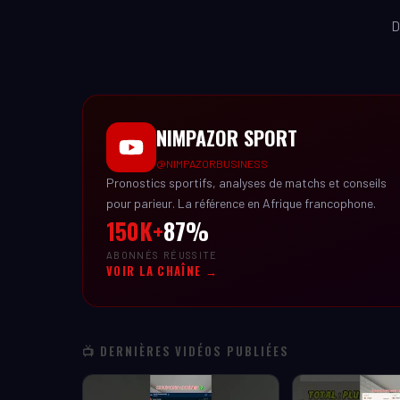
D
NIMPAZOR SPORT
@NIMPAZORBUSINESS
Pronostics sportifs, analyses de matchs et conseils
pour parieur. La référence en Afrique francophone.
150K+
87%
ABONNÉS
RÉUSSITE
VOIR LA CHAÎNE →
📺 DERNIÈRES VIDÉOS PUBLIÉES