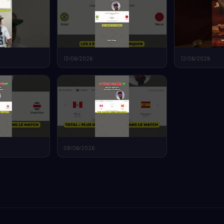
13/06/2026
12/06/2026
08/06/2026