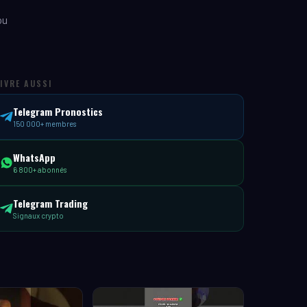
ou
IVRE AUSSI
Telegram Pronostics
150 000+ membres
WhatsApp
6 800+ abonnés
Telegram Trading
Signaux crypto