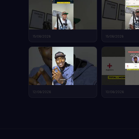
15/06/2026
15/06/2026
12/06/2026
10/06/2026