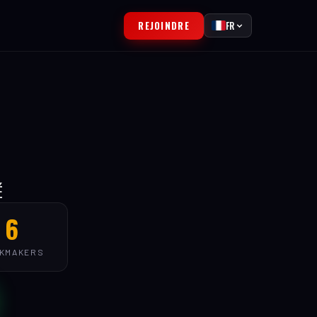
REJOINDRE
FR
É
6
KMAKERS