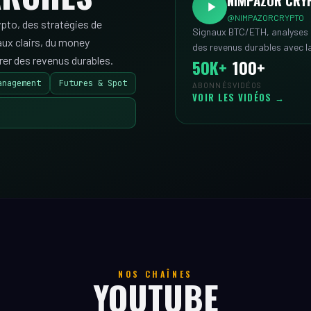
NIMPAZOR CRY
@NIMPAZORCRYPTO
pto, des stratégies de
Signaux BTC/ETH, analyses
aux clairs, du money
des revenus durables avec l
r des revenus durables.
50K+
100+
anagement
Futures & Spot
ABONNÉS
VIDÉOS
VOIR LES VIDÉOS →
NOS CHAÎNES
YOUTUBE