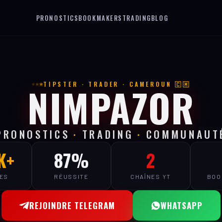
PRONOSTICS
BOOKMAKERS
TRADING
BLOG
NIMPAZOR
TIPSTER · TRADER · CAMEROUN 🇨🇲
PRONOSTICS
·
TRADING
·
COMMUNAUT
K+
87%
2
ES
RÉUSSITE
CHAÎNES YT
BOO
REJOINDRE TELEGRAM
WHATSAPP