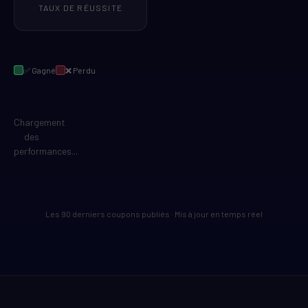
TAUX DE RÉUSSITE
✅ Gagné
❌ Perdu
Chargement
des
performances...
Les 90 derniers coupons publiés · Mis à jour en temps réel