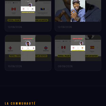
12/06/2026
12/06/2026
10/06/2026
08/06/2026
LA COMMUNAUTÉ