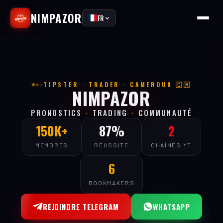
NIMPAZOR
FR
TIPSTER · TRADER · CAMEROUN 🇨🇲
NIMPAZOR
PRONOSTICS
·
TRADING
·
COMMUNAUTÉ
150K+
87%
2
MEMBRES
RÉUSSITE
CHAÎNES YT
6
BOOKMAKERS
REJOINDRE TELEGRAM
WHATSAPP