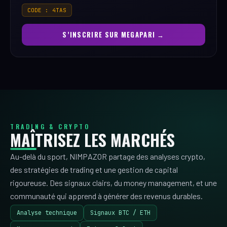
CODE : 4TAS
S’INSCRIRE SUR
MEGAPARI →
TRADING & CRYPTO
MAÎTRISEZ LES MARCHÉS
Au-delà du sport, NIMPAZOR partage des analyses crypto,
des stratégies de trading et une gestion de capital
rigoureuse. Des signaux clairs, du money management, et une
communauté qui apprend à générer des revenus durables.
Analyse technique
Signaux BTC / ETH