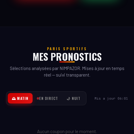
PARIS SPORTIFS
MES PRONOSTICS
Sélections analysées par NIMPAZOR. Mises à jour en temps
réel — suivi transparent.
🌅 MATIN
EN DIRECT
🌙 NUIT
Mis a jour 06:01
Aucun coupon pour le moment.