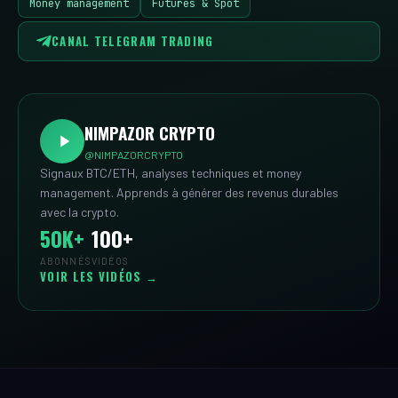
Money management
Futures & Spot
CANAL TELEGRAM TRADING
NIMPAZOR CRYPTO
@NIMPAZORCRYPTO
Signaux BTC/ETH, analyses techniques et money
management. Apprends à générer des revenus durables
avec la crypto.
50K+
100+
ABONNÉS
VIDÉOS
VOIR LES VIDÉOS →