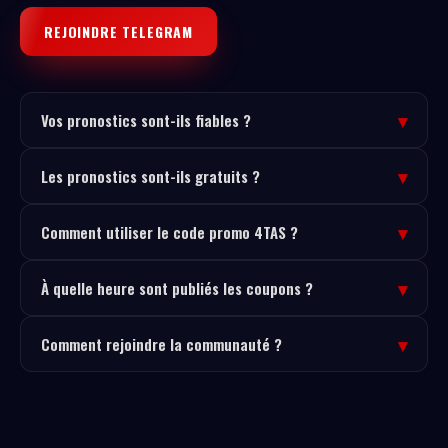
REJOINDRE TELEGRAM
▾
Vos pronostics sont-ils fiables ?
NIMPAZOR affiche un taux de réussite de 87% sur les 12
▾
Les pronostics sont-ils gratuits ?
derniers mois. Toutes nos performances sont publiées en
toute transparence sur le canal Telegram et vérifiables en
Oui, tous nos pronostics sportifs sont publiés gratuitement
temps réel sur ce site.
▾
Comment utiliser le code promo 4TAS ?
sur le canal Telegram et la chaîne WhatsApp. Rejoins la
communauté et reçois les coupons du jour directement sur
À l'inscription sur l'un de nos bookmakers partenaires
ton téléphone.
▾
À quelle heure sont publiés les coupons ?
(1XBET, 1WIN, MELBET, BETANDYOU, 888STARZ ou
MEGAPARI), entre le code
4TAS
dans le champ "Code
Le coupon du matin est publié avant 10h (heure de Yaoundé).
promo" pour débloquer le bonus de bienvenue maximum.
▾
Comment rejoindre la communauté ?
Le coupon nuit est publié avant 21h. Les coupons EN DIRECT
sont publiés à tout moment selon les matchs du jour. Active
Clique sur "Rejoindre Telegram" ou "WhatsApp" sur cette
les notifications Telegram pour ne rien rater.
page. L'accès est immédiat et 100% gratuit. La
communauté NIMPAZOR compte plus de 150 000 membres