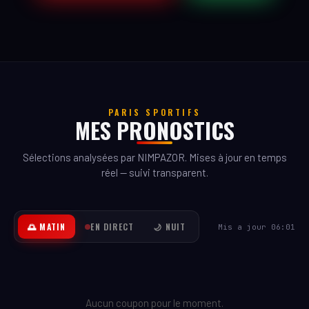
PARIS SPORTIFS
MES PRONOSTICS
Sélections analysées par NIMPAZOR. Mises à jour en temps
réel — suivi transparent.
🌅 MATIN
EN DIRECT
🌙 NUIT
Mis a jour 06:01
Aucun coupon pour le moment.