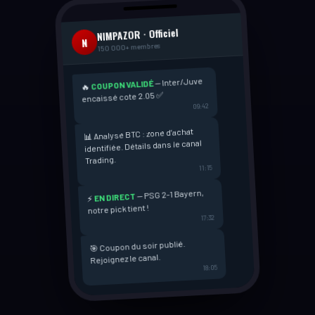
NIMPAZOR · Officiel
N
150 000+ membres
— Inter/Juve
COUPON VALIDÉ
🔥
encaissé cote 2.05 ✅
09:42
📊 Analyse BTC : zone d’achat
identifiée. Détails dans le canal
Trading.
11:15
— PSG 2-1 Bayern,
EN DIRECT
⚡
notre pick tient !
17:32
🎯 Coupon du soir publié.
Rejoignez le canal.
18:05