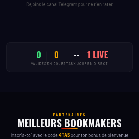
Rejoins le canal Telegram pour ne rien rater.
0
0
--
1 LIVE
VALIDÉS
EN COURS
TAUX JOUR
EN DIRECT
PARTENAIRES
MEILLEURS BOOKMAKERS
Inscris-toi avec le code
4TAS
pour ton bonus de bienvenue