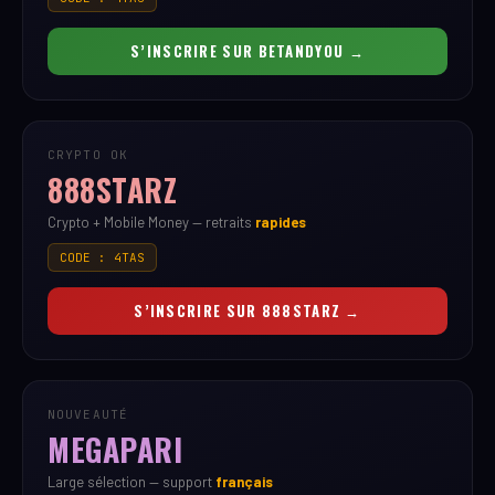
S’INSCRIRE SUR
BETANDYOU →
CRYPTO OK
888STARZ
Crypto + Mobile Money — retraits
rapides
CODE : 4TAS
S’INSCRIRE SUR
888STARZ →
NOUVEAUTÉ
MEGAPARI
Large sélection — support
français