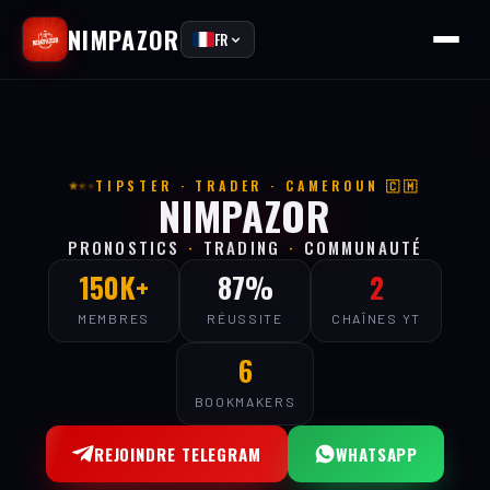
NIMPAZOR
FR
TIPSTER · TRADER · CAMEROUN 🇨🇲
NIMPAZOR
PRONOSTICS
·
TRADING
·
COMMUNAUTÉ
150K+
87%
2
MEMBRES
RÉUSSITE
CHAÎNES YT
6
BOOKMAKERS
REJOINDRE TELEGRAM
WHATSAPP